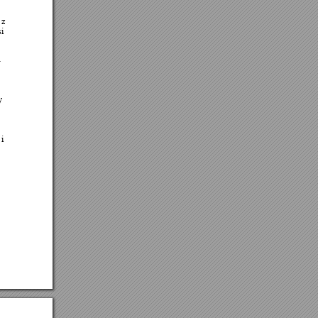
 z 
i 
-
y 
i 