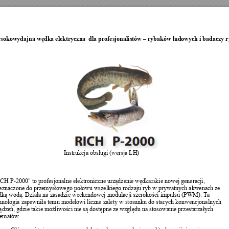
sokowydajna 
wędka
 elektryczna  dla profesjonalistów – rybaków ludowych i badaczy r
Instrukcja 
obsługi
 (wersja LH)
CH P-2000" to profesjonalne elektroniczne 
urządzenie
wędkarskie
 nowej generacji, 
eznaczone do 
przemysłowego
połowu
 wszelkiego rodzaju ryb w prywatnych akwenach ze 
dką
wodą.
Działa
 na zasadzie weekendowej modulacji 
szerokości
 impulsu (PWM). Ta 
hnologia 
zapewniła
 temu modelowi liczne zalety w stosunku do starych konwencjonalnych 
ądzeń,
 gdzie takie 
możliwości
 nie 
są
dostępne
 ze 
względu
 na stosowanie 
przestarzałych
hematów.