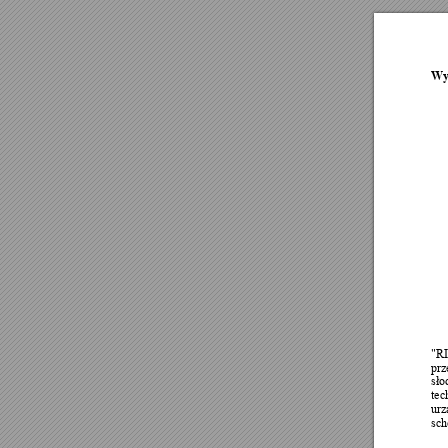
Wy
"RI
prz
sło
tec
urz
sc