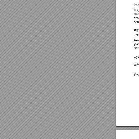
imp
wyj
mo
dro
cen
WI
urz
kom
prz
rzu
try
wd
prz