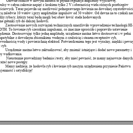
Główne
różnice
 w nowym modelu to 
płynna
 regulacja amplitudy 
wyjściowej.
ulsy w 
całym
 zakresie 
napięć
 z krokiem tylko 2 V i 
obecnością
 wielu 
różnych
 przebiegów 
ściowych.
 Teraz 
pojawiła
się
możliwość
pełnoprawnego
łowienia
 na dowolnej 
częstotliwości
cą
 zaledwie 10 watów i przy amplitudzie impulsów od 50 woltów. Od dawna na to czekali nas
dzy rybacy, którzy teraz 
będą
 mogli bez obaw 
łowić
 stada hodowanych
ne gatunki ryb do dalszej hodowli.
Zastosowanie nowych 
rozwiązań
 technicznych 
umożliwiło
 wprowadzenie technologii HI
DTH. To 
łowienie
 ryb szerokimi impulsami, co znacznie 
uprościło
 i 
poprawiło
 ustawienie 
ądzenia.
Dostosowując
 tylko 
jedną
amplitudę,
urządzenie
można
łatwo
dostosować
 i w 
pełni
patybilne z dowolnym zbiornikiem wodnym z 
czułością
 i stanem receptorów ryb, 
ewodnością
 wody i 
powierzchnią
 elektrod. Potwierdzeniem tego jest 
wyraźny,
miękki
 i pewn
t ryb.
Urządzenie
można
łatwo
zaktualizować,
 aby 
zmienić
istniejące
 i 
dodać
 nowe parametry i 
by 
wędkowania.
 Nieustannie prowadzimy badania i testy, aby 
mieć
pewność,
że
 mamy najnowsze danych 
rażać
 nowe 
postępy.
Mamy 
nadzieję,
że
 hodowla ryb i 
łowienie
 ryb naszym 
urządzeniem
 przyniesie 
Państwu
yjemność
 i 
satysfakcję!